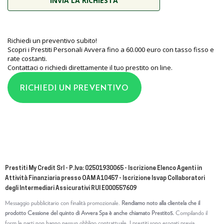
Richiedi un preventivo subito!
Scopri i Prestiti Personali Avvera fino a 60.000 euro con tasso fisso e
rate costanti.
Contattaci o richiedi direttamente il tuo prestito on line.
RICHIEDI UN PREVENTIVO
Prestiti My Credit Srl - P.Iva: 02501930065 - Iscrizione Elenco Agenti in
Attività Finanziaria presso OAM A10457 - Iscrizione Isvap Collaboratori
degli Intermediari Assicurativi RUI E000557609
Messaggio pubblicitario con finalità promozionale.
Rendiamo noto alla clientela che il
prodotto Cessione del quinto di Avvera Spa è anche chiamato Prestito5.
Compilando il
form le parti non hanno nessun obbligo contrattuale. I prestiti sono erogati previa