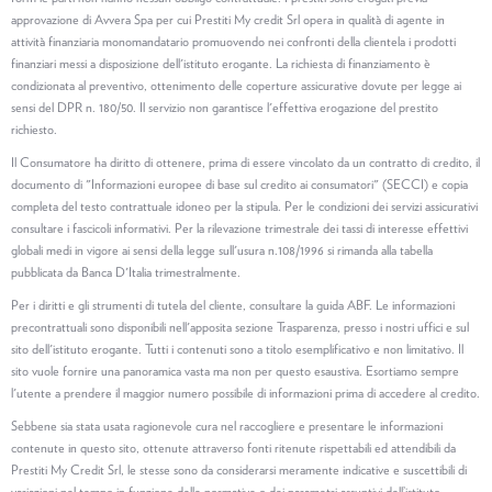
approvazione di Avvera Spa per cui Prestiti My credit Srl opera in qualità di agente in
attività finanziaria monomandatario promuovendo nei confronti della clientela i prodotti
finanziari messi a disposizione dell'istituto erogante. La richiesta di finanziamento è
condizionata al preventivo, ottenimento delle coperture assicurative dovute per legge ai
sensi del DPR n. 180/50. Il servizio non garantisce l'effettiva erogazione del prestito
richiesto.
Il Consumatore ha diritto di ottenere, prima di essere vincolato da un contratto di credito, il
documento di "Informazioni europee di base sul credito ai consumatori" (SECCI) e copia
completa del testo contrattuale idoneo per la stipula. Per le condizioni dei servizi assicurativi
consultare i fascicoli informativi. Per la rilevazione trimestrale dei tassi di interesse effettivi
globali medi in vigore ai sensi della legge sull'usura n.108/1996 si rimanda alla tabella
pubblicata da Banca D'Italia trimestralmente.
Per i diritti e gli strumenti di tutela del cliente, consultare la guida ABF. Le informazioni
precontrattuali sono disponibili nell'apposita sezione Trasparenza, presso i nostri uffici e sul
sito dell'istituto erogante. Tutti i contenuti sono a titolo esemplificativo e non limitativo. Il
sito vuole fornire una panoramica vasta ma non per questo esaustiva. Esortiamo sempre
l'utente a prendere il maggior numero possibile di informazioni prima di accedere al credito.
Sebbene sia stata usata ragionevole cura nel raccogliere e presentare le informazioni
contenute in questo sito, ottenute attraverso fonti ritenute rispettabili ed attendibili da
Prestiti My Credit Srl, le stesse sono da considerarsi meramente indicative e suscettibili di
variazioni nel tempo in funzione delle normative o dei parametri assuntivi dell’istituto