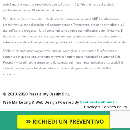
globali medi in vigore ai sensi della legge sull'usura n.108/1996 si rimanda alla tabella
pubblicata da Banca D'Italia trimestralmente.
Per i diritti e gli strumenti di tutela del cliente, consultare la guida ABF. Le informazioni
precontrattuali sono disponibili nell'apposita sezione Trasparenza, presso i nostri uffici e sul
sito dell'istituto erogante. Tutti i contenuti sono a titolo esemplificativo e non limitativo. Il
sito vuole fornire una panoramica vasta ma non per questo esaustiva. Esortiamo sempre
l'utente a prendere il maggior numero possibile di informazioni prima di accedere al credito.
Sebbene sia stata usata ragionevole cura nel raccogliere e presentare le informazioni
contenute in questo sito, ottenute attraverso fonti ritenute rispettabili ed attendibili da
Prestiti My Credit Srl, le stesse sono da considerarsi meramente indicative e suscettibili di
variazioni nel tempo in funzione delle normative o dei parametri assuntivi dell’istituto
erogante.
© 2010-2020 Prestiti My Credit S.r.L
Web Marketing & Web Design Powered By
SeoCreativeBrain Ltd
Privacy & Cookies Policy
RICHIEDI UN PREVENTIVO