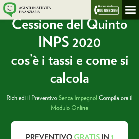
/
prestitimycredit.it
cessione del quinto inps 2019
Cessione del Quinto
INPS 2020
cos’è i tassi e come si
calcola
Richiedi il Preventivo
Senza Impegno!
Compila ora il
Modulo Online
PREVENTIVO
GRATIS
IN
1