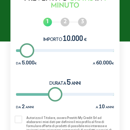
MINUTO
10.000
IMPORTO
€
5.000
60.000
DA
€
A
€
5
DURATA
ANNI
2
10
DA
ANNI
A
ANNI
Autorizzo il Titolare, ovvero Prestiti My Credit Srl ad
elaborare i miei dati per definire il mio profilo al fine di
formulare offerte di prodotti di possibile mio interesse e