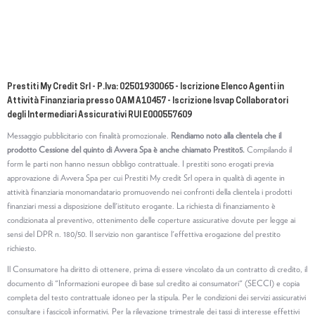
Prestiti My Credit Srl - P.Iva: 02501930065 - Iscrizione Elenco Agenti in
Attività Finanziaria presso OAM A10457 - Iscrizione Isvap Collaboratori
degli Intermediari Assicurativi RUI E000557609
Messaggio pubblicitario con finalità promozionale.
Rendiamo noto alla clientela che il
prodotto Cessione del quinto di Avvera Spa è anche chiamato Prestito5.
Compilando il
form le parti non hanno nessun obbligo contrattuale. I prestiti sono erogati previa
approvazione di Avvera Spa per cui Prestiti My credit Srl opera in qualità di agente in
attività finanziaria monomandatario promuovendo nei confronti della clientela i prodotti
finanziari messi a disposizione dell'istituto erogante. La richiesta di finanziamento è
condizionata al preventivo, ottenimento delle coperture assicurative dovute per legge ai
sensi del DPR n. 180/50. Il servizio non garantisce l'effettiva erogazione del prestito
richiesto.
Il Consumatore ha diritto di ottenere, prima di essere vincolato da un contratto di credito, il
documento di "Informazioni europee di base sul credito ai consumatori" (SECCI) e copia
completa del testo contrattuale idoneo per la stipula. Per le condizioni dei servizi assicurativi
consultare i fascicoli informativi. Per la rilevazione trimestrale dei tassi di interesse effettivi