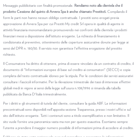
Messaggio pubblicitario con finalità promozionale.
Rendiamo noto alla clientela che il
prodotto Cessione del quinto di Avvera Spa è anche chiamato Prestito5.
Compilando il
form le parti non hanno nessun obbligo contrattuale. I prestiti sono erogati previa
approvazione di Avvera Spa per cui Prestiti My credit Srl opera in qualità di agente in
attività finanziaria monomandatario promuovendo nei confronti della clientela i prodotti
finanziari messi a disposizione dell'istituto erogante. La richiesta di finanziamento è
condizionata al preventivo, ottenimento delle coperture assicurative dovute per legge ai
sensi del DPR n. 180/50. Il servizio non garantisce l'effettiva erogazione del prestito
richiesto.
Il Consumatore ha diritto di ottenere, prima di essere vincolato da un contratto di credito, il
documento di "Informazioni europee di base sul credito ai consumatori" (SECCI) e copia
completa del testo contrattuale idoneo per la stipula. Per le condizioni dei servizi assicurativi
consultare i fascicoli informativi. Per la rilevazione trimestrale dei tassi di interesse effettivi
globali medi in vigore ai sensi della legge sull'usura n.108/1996 si rimanda alla tabella
pubblicata da Banca D'Italia trimestralmente.
Per i diritti e gli strumenti di tutela del cliente, consultare la guida ABF. Le informazioni
precontrattuali sono disponibili nell'apposita sezione Trasparenza, presso i nostri uffici e sul
sito dell'istituto erogante. Tutti i contenuti sono a titolo esemplificativo e non limitativo. Il
sito vuole fornire una panoramica vasta ma non per questo esaustiva. Esortiamo sempre
l'utente a prendere il maggior numero possibile di informazioni prima di accedere al credito.
Sebbene sia stata usata ragionevole cura nel raccogliere e presentare le informazioni