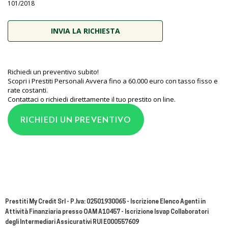
101/2018
Richiedi un preventivo subito!
Scopri i Prestiti Personali Avvera fino a 60.000 euro con tasso fisso e
rate costanti.
Contattaci o richiedi direttamente il tuo prestito on line.
RICHIEDI UN PREVENTIVO
Prestiti My Credit Srl - P.Iva: 02501930065 - Iscrizione Elenco Agenti in
Attività Finanziaria presso OAM A10457 - Iscrizione Isvap Collaboratori
degli Intermediari Assicurativi RUI E000557609