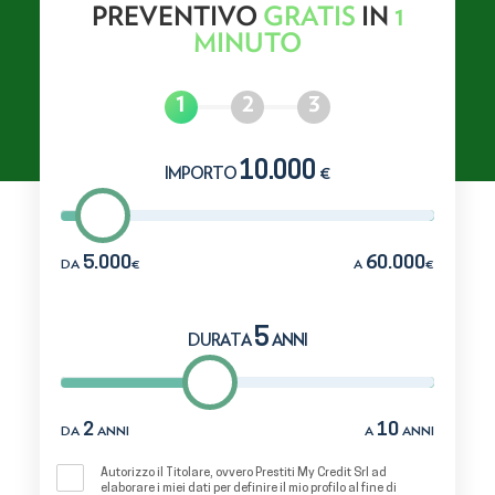
PREVENTIVO
GRATIS
IN
1
MINUTO
10.000
IMPORTO
€
5.000
60.000
DA
€
A
€
5
DURATA
ANNI
2
10
DA
ANNI
A
ANNI
Autorizzo il Titolare, ovvero Prestiti My Credit Srl ad
elaborare i miei dati per definire il mio profilo al fine di