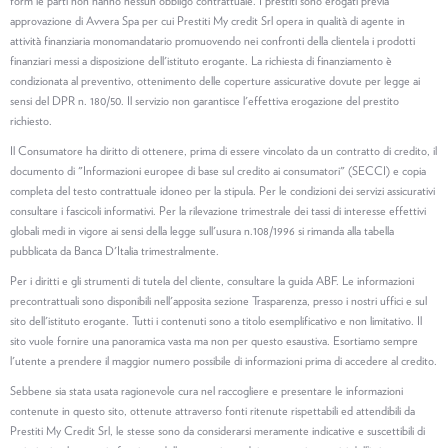
form le parti non hanno nessun obbligo contrattuale. I prestiti sono erogati previa
approvazione di Avvera Spa per cui Prestiti My credit Srl opera in qualità di agente in
attività finanziaria monomandatario promuovendo nei confronti della clientela i prodotti
finanziari messi a disposizione dell'istituto erogante. La richiesta di finanziamento è
condizionata al preventivo, ottenimento delle coperture assicurative dovute per legge ai
sensi del DPR n. 180/50. Il servizio non garantisce l'effettiva erogazione del prestito
richiesto.
Il Consumatore ha diritto di ottenere, prima di essere vincolato da un contratto di credito, il
documento di "Informazioni europee di base sul credito ai consumatori" (SECCI) e copia
completa del testo contrattuale idoneo per la stipula. Per le condizioni dei servizi assicurativi
consultare i fascicoli informativi. Per la rilevazione trimestrale dei tassi di interesse effettivi
globali medi in vigore ai sensi della legge sull'usura n.108/1996 si rimanda alla tabella
pubblicata da Banca D'Italia trimestralmente.
Per i diritti e gli strumenti di tutela del cliente, consultare la guida ABF. Le informazioni
precontrattuali sono disponibili nell'apposita sezione Trasparenza, presso i nostri uffici e sul
sito dell'istituto erogante. Tutti i contenuti sono a titolo esemplificativo e non limitativo. Il
sito vuole fornire una panoramica vasta ma non per questo esaustiva. Esortiamo sempre
l'utente a prendere il maggior numero possibile di informazioni prima di accedere al credito.
Sebbene sia stata usata ragionevole cura nel raccogliere e presentare le informazioni
contenute in questo sito, ottenute attraverso fonti ritenute rispettabili ed attendibili da
Prestiti My Credit Srl, le stesse sono da considerarsi meramente indicative e suscettibili di