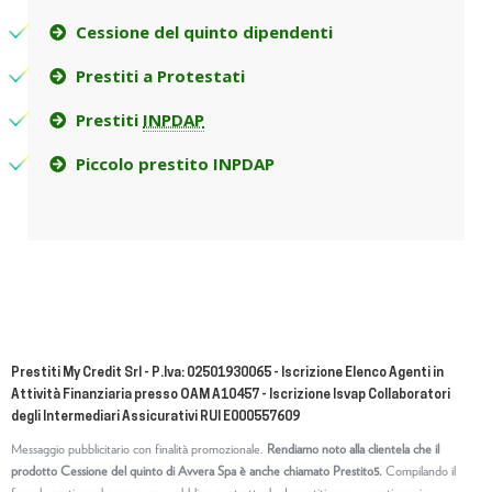
Cessione del quinto dipendenti
Prestiti a Protestati
Prestiti
INPDAP
Piccolo prestito INPDAP
Prestiti My Credit Srl - P.Iva: 02501930065 - Iscrizione Elenco Agenti in
Attività Finanziaria presso OAM A10457 - Iscrizione Isvap Collaboratori
degli Intermediari Assicurativi RUI E000557609
Messaggio pubblicitario con finalità promozionale.
Rendiamo noto alla clientela che il
prodotto Cessione del quinto di Avvera Spa è anche chiamato Prestito5.
Compilando il